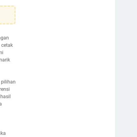
ngan
 cetak
mi
narik
pilihan
rensi
hasil
a
ika