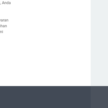
, Anda
waran
uhan
ni