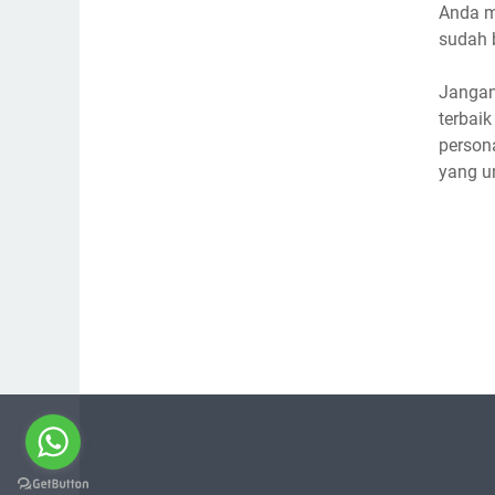
Anda m
sudah 
Jangan
terbai
person
yang u