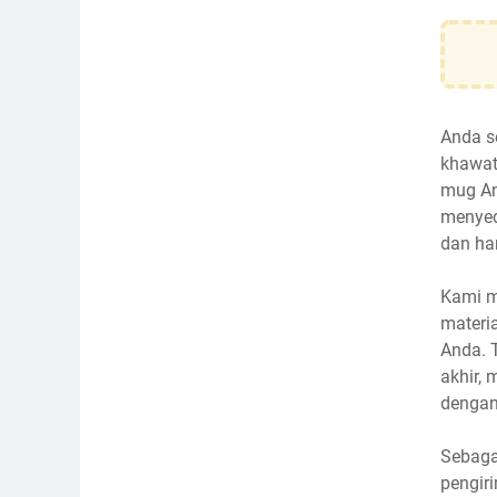
Anda s
khawat
mug An
menyed
dan ha
Kami m
materia
Anda. 
akhir,
dengan
Sebaga
pengir